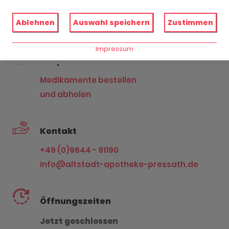
Ludwig-Bock-Str. 2
Ablehnen
Auswahl speichern
Zustimmen
92690 Pressath
Impressum
Shop
Medikamente bestellen
und abholen
Kontakt
+49 (0)9644 - 91190
info@altstadt-apotheke-pressath.de
Öffnungszeiten
Jetzt geschlossen