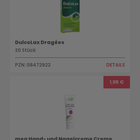
DulcoLax Dragées
20 Stück
PZN: 08472922
DETAILS
1,95 €
mea Hand- und Nagelcreme Creme